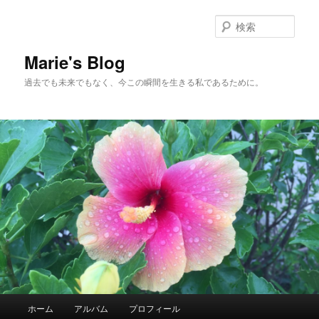
検
索
Marie's Blog
過去でも未来でもなく、今この瞬間を生きる私であるために。
メインメニュー
ホーム
アルバム
プロフィール
メインコンテンツへ移動
サブコンテンツへ移動