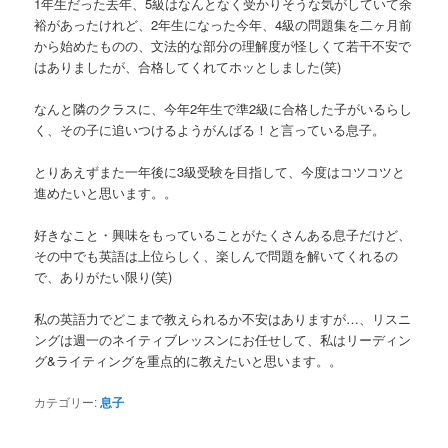
1年生だった去年、5級はなんとなく受かりそうな気がしていて余
裕があったけれど、2年生になった今年、4級の問題集を二ヶ月前
から始めたものの、文法的な部分の理解度が怪しくて若干不安で
はありましたが、合格してくれてホッとしました(笑)
なんと隣のクラスに、今年2年生で準2級に合格した子がいるらし
く、その子に追いつけるようがんばる！と言っている息子。
とりあえずまた一年後に3級受験を目指して、今度はコツコツと
進めたいと思います。。
好きなこと・興味をもっていることがたくさんある息子だけど、
その中でも英語は上位らしく、楽しんで問題を解いてくれるの
で、ありがたい限り(笑)
私の英語力でどこまで教えられるか不安はありますが…、リスニ
ングは週一のネイティブレッスンにお任せして、私はリーディン
グ&ライティングを重点的に教えたいと思います。。
カテゴリー:
息子